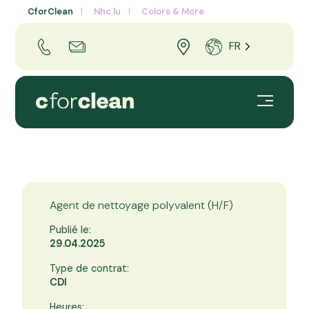
CforClean
Nhc.lu
Colors & More
FR
Agent de nettoyage polyvalent (H/F)
Publié le:
29.04.2025
Type de contrat:
CDI
Heures: