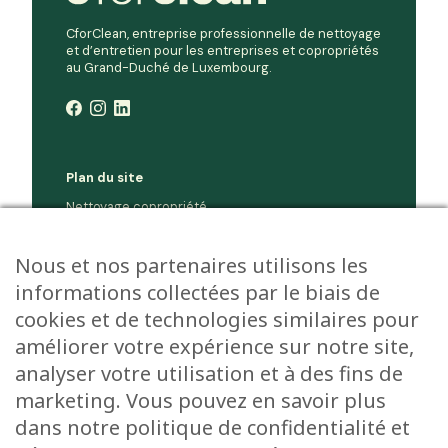
CforClean, entreprise professionnelle de nettoyage
et d’entretien pour les entreprises et copropriétés
au Grand-Duché de Luxembourg.
Plan du site
Nettoyage copropriété
Nettoyage entreprise
Société
Nous et nos partenaires utilisons les
Jobs
informations collectées par le biais de
Environnement
cookies et de technologies similaires pour
Contact
améliorer votre expérience sur notre site,
analyser votre utilisation et à des fins de
Demander un devis
marketing. Vous pouvez en savoir plus
dans notre politique de confidentialité et
Pour toute demande de devis ou de
renseignements supplémentaires, n’hésitez pas à