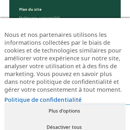
Plan du site
Nettoyage copropriété
Nettoyage entreprise
Société
Nous et nos partenaires utilisons les
Jobs
informations collectées par le biais de
Environnement
cookies et de technologies similaires pour
Contact
améliorer votre expérience sur notre site,
analyser votre utilisation et à des fins de
Demander un devis
marketing. Vous pouvez en savoir plus
dans notre politique de confidentialité et
Pour toute demande de devis ou de
renseignements supplémentaires, n’hésitez pas à
gérer votre consentement à tout moment.
nous contacter.
Politique de confidentialité
Plus d'options
Contactez-nous
Désactiver tous