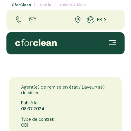
CforClean
Nhc.lu
Colors & More
FR
Agent(e) de remise en état / Laveur(se)
de vitres
Publié le:
08.07.2024
Type de contrat:
CDI