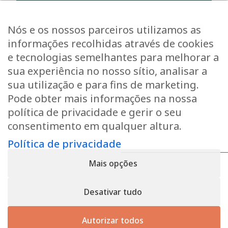
Limpeza de condomínios
Limpeza da empresa
Nós e os nossos parceiros utilizamos as
Empresa
informações recolhidas através de cookies
Empregos
e tecnologias semelhantes para melhorar a
Ambiente
sua experiência no nosso sítio, analisar a
Contacto
sua utilização e para fins de marketing.
Pode obter mais informações na nossa
Pedir um orçamento
política de privacidade e gerir o seu
Se desejar um orçamento ou mais informações, não
consentimento em qualquer altura.
hesite em contactar-nos.
Política de privacidade
Mais opções
Contactar-nos
Desativar tudo
Política de privacidade
- Registo n.º B166892 - IVA:
Autorizar todos
LU31339829