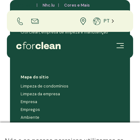
CforClean
Nhc.lu
Cores e Mais
PT
CforClean, empresa de limpeza e manutenção
profissional para empresas e condomínios no
Grão-Ducado do Luxemburgo.
Mapa do sítio
Limpeza de condomínios
Limpeza da empresa
Empresa
Empregos
Ambiente
Contacto