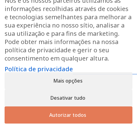
Nós e os nossos parceiros utilizamos as
Pedir um orçamento
informações recolhidas através de cookies
Se desejar um orçamento ou mais informações, não
e tecnologias semelhantes para melhorar a
hesite em contactar-nos.
sua experiência no nosso sítio, analisar a
sua utilização e para fins de marketing.
Pode obter mais informações na nossa
Contactar-nos
política de privacidade e gerir o seu
consentimento em qualquer altura.
Política de privacidade
Política de privacidade
- Registo n.º B166892 - IVA:
LU31339829
Mais opções
Copyright © 2026
CforClean
. Site criado por
Inside
Communication
Desativar tudo
Autorizar todos