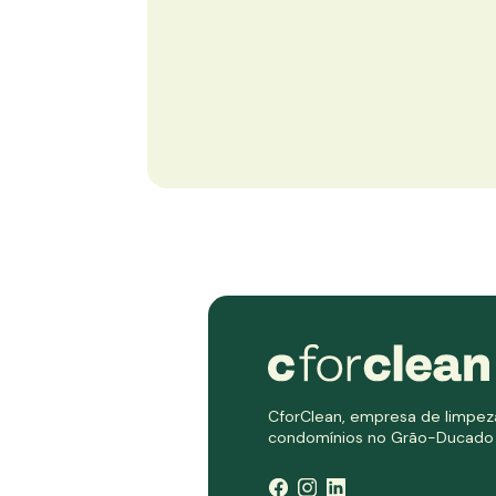
CforClean, empresa de limpez
condomínios no Grão-Ducado