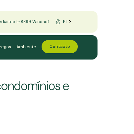
'Industrie L-8399 Windhof
PT
regos
Ambiente
Contacto
condomínios e