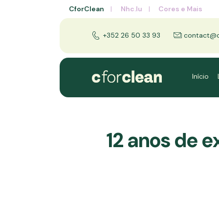
CforClean
Nhc.lu
Cores e Mais
+352 26 50 33 93
contact@cf
Início
12 anos de e