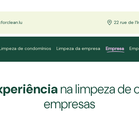
orclean.lu
22 rue de l
Limpeza de condomínios
Limpeza da empresa
Empresa
Emp
xperiência
na limpeza de 
empresas