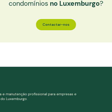
condomínios
no Luxemburgo
?
Contactar-nos
a e manutenção profissional para empresas e
 do Luxemburgo.