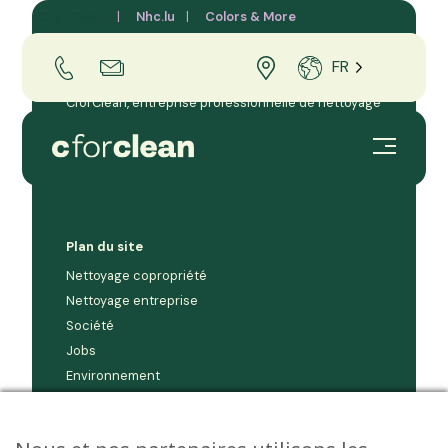
CforClean
Nhc.lu
Colors & More
FR
CforClean, entreprise professionnelle de nettoyage
et d’entretien pour les entreprises et copropriétés
au Grand-Duché de Luxembourg.
Plan du site
Nettoyage copropriété
Nettoyage entreprise
Société
Jobs
Environnement
Contact