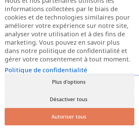
Nous et nos partenaires utilisons les
Demander un devis
informations collectées par le biais de
Pour toute demande de devis ou de
cookies et de technologies similaires pour
renseignements supplémentaires, n’hésitez pas à
améliorer votre expérience sur notre site,
nous contacter.
analyser votre utilisation et à des fins de
marketing. Vous pouvez en savoir plus
dans notre politique de confidentialité et
Contactez-nous
gérer votre consentement à tout moment.
Politique de confidentialité
Politique de confidentialité
• Registre n° B166892 - TVA :
Plus d'options
LU31339829
Copyright © 2026
CforClean
. Site réalisé par
Inside
Communication
Désactiver tous
Autoriser tous