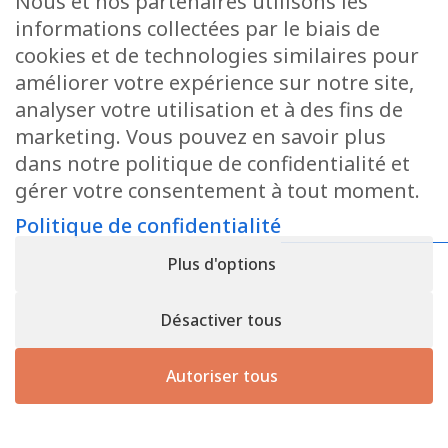
Nous et nos partenaires utilisons les
Demander un devis
informations collectées par le biais de
Pour toute demande de devis ou de
cookies et de technologies similaires pour
renseignements supplémentaires, n’hésitez pas à
améliorer votre expérience sur notre site,
nous contacter.
analyser votre utilisation et à des fins de
marketing. Vous pouvez en savoir plus
dans notre politique de confidentialité et
Contactez-nous
gérer votre consentement à tout moment.
Politique de confidentialité
Politique de confidentialité
• Registre n° B166892 - TVA :
Plus d'options
LU31339829
Copyright © 2026
CforClean
. Site réalisé par
Inside
Communication
Désactiver tous
Autoriser tous