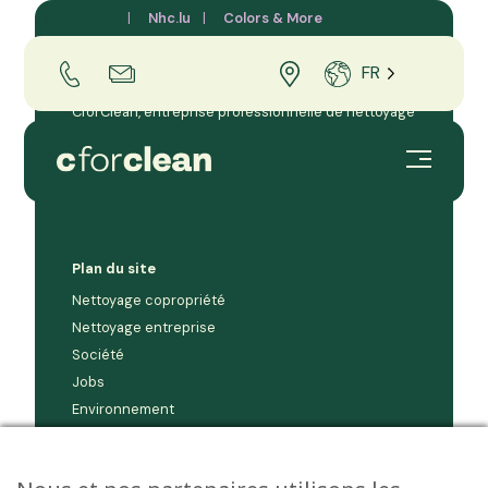
CforClean
Nhc.lu
Colors & More
FR
CforClean, entreprise professionnelle de nettoyage
et d’entretien pour les entreprises et copropriétés
au Grand-Duché de Luxembourg.
Plan du site
Nettoyage copropriété
Nettoyage entreprise
Société
Jobs
Environnement
Contact