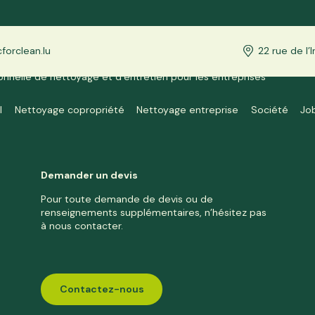
orclean.lu
22 rue de l
onnelle de nettoyage et d’entretien pour les entreprises
ché de Luxembourg.
l
Nettoyage copropriété
Nettoyage entreprise
Société
Jo
Demander un devis
Pour toute demande de devis ou de
renseignements supplémentaires, n’hésitez pas
à nous contacter.
Contactez-nous