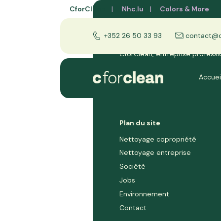
CforClean
Nhc.lu
Colors & More
+352 26 50 33 93
contact@cf
CforClean, entreprise professi
et copropriétés au Grand-Du
Accuei
Plan du site
Nettoyage copropriété
Nettoyage entreprise
Société
Jobs
Environnement
Contact