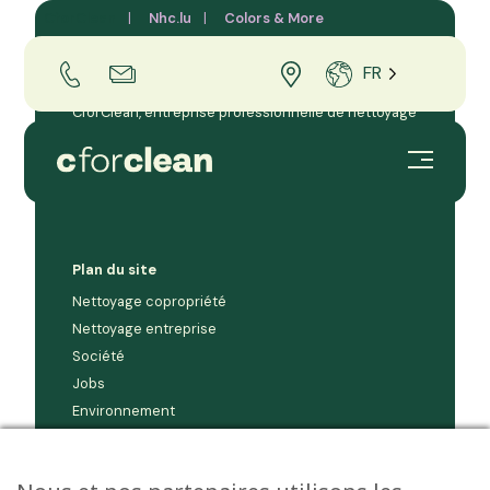
CforClean
Nhc.lu
Colors & More
FR
CforClean, entreprise professionnelle de nettoyage
et d’entretien pour les entreprises et copropriétés
au Grand-Duché de Luxembourg.
Plan du site
Nettoyage copropriété
Nettoyage entreprise
Société
Jobs
Environnement
Contact