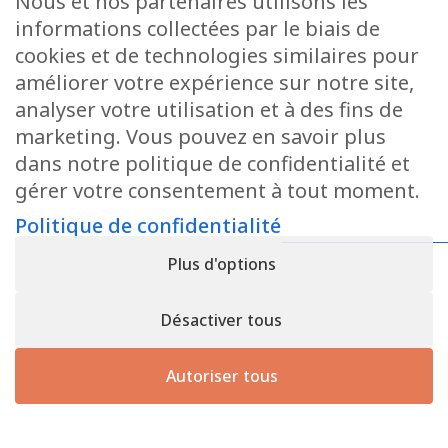
Nous et nos partenaires utilisons les
Demander un devis
informations collectées par le biais de
Pour toute demande de devis ou de
cookies et de technologies similaires pour
renseignements supplémentaires, n’hésitez pas à
améliorer votre expérience sur notre site,
nous contacter.
analyser votre utilisation et à des fins de
marketing. Vous pouvez en savoir plus
dans notre politique de confidentialité et
Contactez-nous
gérer votre consentement à tout moment.
Politique de confidentialité
Politique de confidentialité
• Registre n° B166892 - TVA :
Plus d'options
LU31339829
Copyright © 2026
CforClean
. Site réalisé par
Inside
Communication
Désactiver tous
Autoriser tous