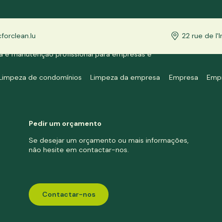
orclean.lu
22 rue de l
a e manutenção profissional para empresas e
 do Luxemburgo.
Limpeza de condomínios
Limpeza da empresa
Empresa
Emp
Pedir um orçamento
Se desejar um orçamento ou mais informações,
não hesite em contactar-nos.
Contactar-nos