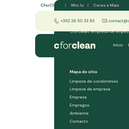
CforClean
Nhc.lu
Cores e Mais
+352 26 50 33 93
contact@cf
CforClean, empresa de limpez
condomínios no Grão-Ducado
Início
Mapa do sítio
Limpeza de condomínios
Limpeza da empresa
Empresa
Empregos
Ambiente
Contacto