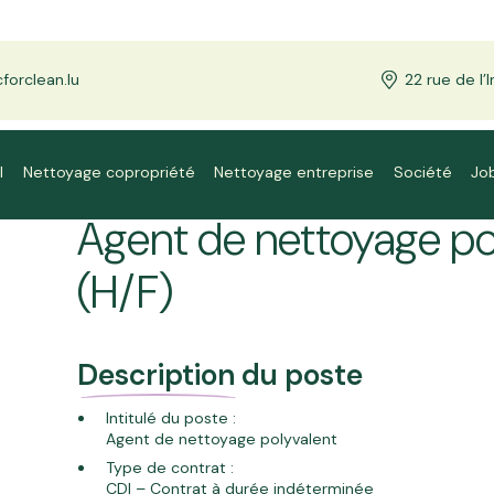
orclean.lu
22 rue de l
l
Nettoyage copropriété
Nettoyage entreprise
Société
Jo
Agent de nettoyage po
(H/F)
Description
du poste
Intitulé du poste :
Agent de nettoyage polyvalent
Type de contrat :
CDI – Contrat à durée indéterminée