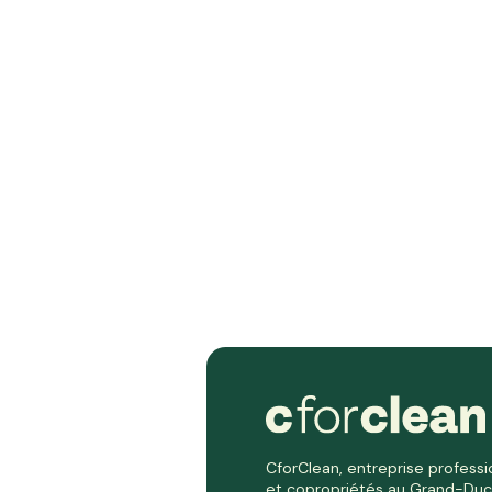
CforClean, entreprise professi
et copropriétés au Grand-Du