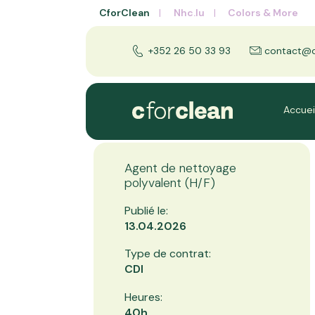
CforClean
Nhc.lu
Colors & More
+352 26 50 33 93
contact@cf
Accuei
Agent de nettoyage
polyvalent (H/F)
Publié le:
13.04.2026
Type de contrat:
CDI
Heures:
40h