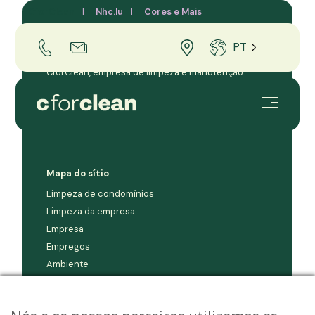
CforClean
Nhc.lu
Cores e Mais
PT
CforClean, empresa de limpeza e manutenção
profissional para empresas e condomínios no
Grão-Ducado do Luxemburgo.
Mapa do sítio
Limpeza de condomínios
Limpeza da empresa
Empresa
Empregos
Ambiente
Contacto