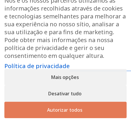
Nós e os nossos parceiros utilizamos as
Pedir um orçamento
informações recolhidas através de cookies
Se desejar um orçamento ou mais informações, não
e tecnologias semelhantes para melhorar a
hesite em contactar-nos.
sua experiência no nosso sítio, analisar a
sua utilização e para fins de marketing.
Pode obter mais informações na nossa
Contactar-nos
política de privacidade e gerir o seu
consentimento em qualquer altura.
Política de privacidade
Política de privacidade
- Registo n.º B166892 - IVA:
LU31339829
Mais opções
Copyright © 2026
CforClean
. Site criado por
Inside
Communication
Desativar tudo
Autorizar todos