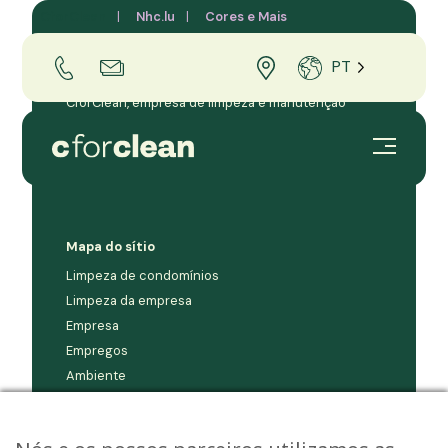
CforClean
Nhc.lu
Cores e Mais
PT
CforClean, empresa de limpeza e manutenção
profissional para empresas e condomínios no
Grão-Ducado do Luxemburgo.
Mapa do sítio
Limpeza de condomínios
Limpeza da empresa
Empresa
Empregos
Ambiente
Contacto