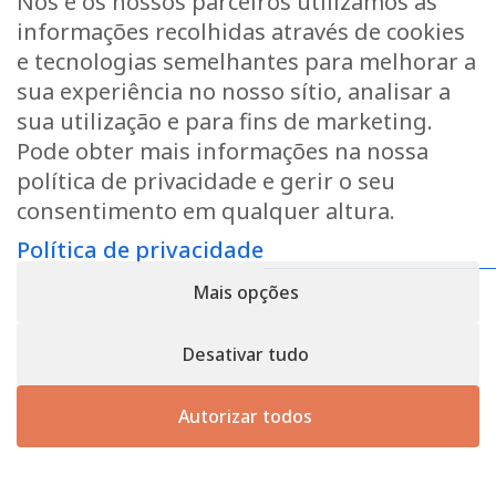
Nós e os nossos parceiros utilizamos as
Pedir um orçamento
informações recolhidas através de cookies
Se desejar um orçamento ou mais informações, não
e tecnologias semelhantes para melhorar a
hesite em contactar-nos.
sua experiência no nosso sítio, analisar a
sua utilização e para fins de marketing.
Pode obter mais informações na nossa
Contactar-nos
política de privacidade e gerir o seu
consentimento em qualquer altura.
Política de privacidade
Política de privacidade
- Registo n.º B166892 - IVA:
LU31339829
Mais opções
Copyright © 2026
CforClean
. Site criado por
Inside
Communication
Desativar tudo
Autorizar todos